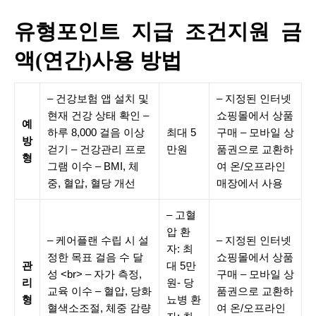
유형포인트 지급 조건지원 금
액(연간)사용 방법
– 건강보험 앱 설치 및
– 지정된 인터넷
현재 건강 상태 확인 –
쇼핑몰에서 상품
예
하루 8,000 걸음 이상
최대 5
구매 – 모바일 상
방
걷기 – 건강관리 프로
만원
품권으로 교환하
형
그램 이수 – BMI, 체
여 온/오프라인
중, 혈압, 혈당 개선
매장에서 사용
– 고혈
압 환
– 케어플랜 수립 시 설
– 지정된 인터넷
자: 최
정한 목표 걸음 수 달
쇼핑몰에서 상품
관
대 5만
성 <br> – 자가 측정,
구매 – 모바일 상
리
원- 당
교육 이수 – 혈압, 당화
품권으로 교환하
형
뇨병 환
혈색소조절, 체중 감량
여 온/오프라인